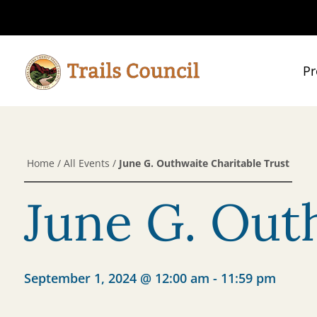
Pr
Home
/
All Events
/
June G. Outhwaite Charitable Trust
June G. Out
September 1, 2024 @ 12:00 am
-
11:59 pm