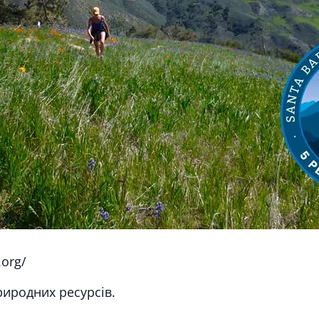
.org/
риродних ресурсів.