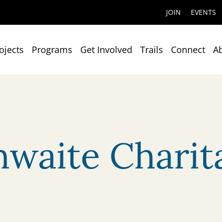
JOIN
EVENTS
ojects
Programs
Get Involved
Trails
Connect
A
hwaite Charit