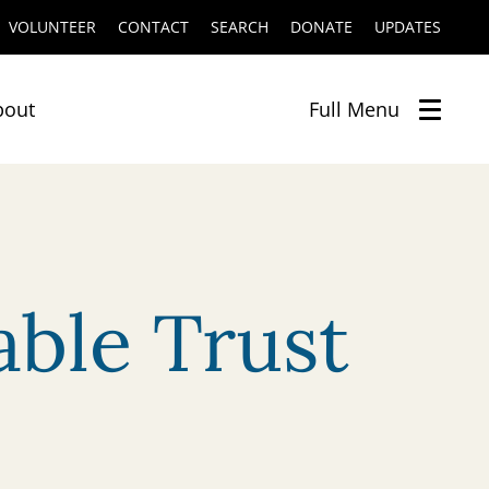
VOLUNTEER
CONTACT
SEARCH
DONATE
UPDATES
bout
Full
Menu
able Trust